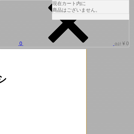
現在カート内に
商品はございません。
0
¥ 0
合計