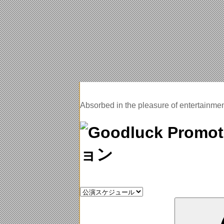
Absorbed in the pleasure of entertainment