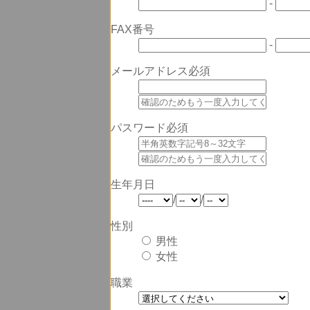
-
FAX番号
-
メールアドレス
必須
パスワード
必須
生年月日
/
/
性別
男性
女性
職業