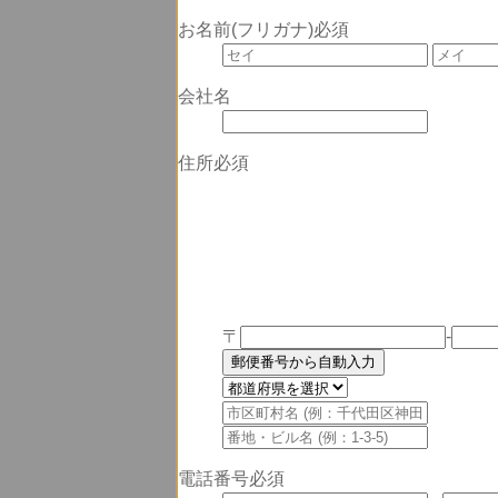
お名前(フリガナ)
必須
会社名
住所
必須
〒
-
郵便番号から自動入力
電話番号
必須