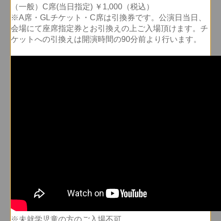
（一般）C席(当日指定) ￥1,000（税込）
※A席・GLチケット・C席は引換券です。公演日当日、
会場にて座席指定券とお引換えの上ご入場頂けます。チ
ケットへの引換えは開演時間の90分前より行います。
※未就学児童の方のご入場不可。