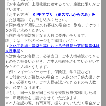
【お申込締切】上限枚数に達するまで。席数に限りがご
ざいます。
【お申込方法】
KIPPアプリ （※スマホからのみ）▶︎
または電話にてお申し込みください。
※同伴者が19歳以上のお客様の場合は、別途、チケット
をお買い求めください。
※同伴者半額対象となる人数に要件があります。
詳しくは、下記のページをご確認ください
＜
文化庁劇場・音楽堂等における子供舞台芸術鑑賞体験
支援事業
＞
※対象者のお客様は、公演当日、ご本人様確認ができる
ものをご持参いただき、ご本人様確認させていただいて
からのご入場となります。
（例：マイナンバーカード、保険証、学生証など）
※ご対象の方が複数人の場合は、人数分の子供支援チケ
ットが必要となり、ご本人様確認ができるものも人数
分、必要となります。
※もし、同一人物が同じ公演を複数枚無償利用した場
合、正規料金をご請求させていただきます。
※本人確認の際、お写真等、撮らせていただく場合がご