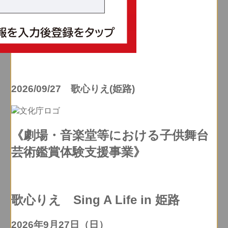
2026/09/27 歌心りえ(姫路)
《劇場・音楽堂等における子供舞台
芸術鑑賞体験支援事業》
歌心りえ Sing A Life in 姫路
2026年9月27日（日）