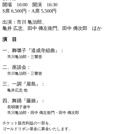
開場 16:00 開演 16:30
S席 6,500円・A席 5,500円
出演：市川 亀治郎、
亀井 広忠、田中 傳左衛門、田中 傳次郎 ほか
演 目
一、舞囃子『道成寺組曲』：
市川亀治郎・三響曾
二、座談会：
市川亀治郎・三響曾
三、一調『屋島』：
亀井広忠 他
四、舞踊『藤娘』：
長唄囃子連中
市川亀治郎・田中 傳左衛門・田中 傳次郎
チケット販売利益の一部を、
ゴールドリボン基金に募金いたします。