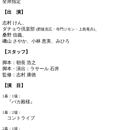
全席指定
【出 演】
志村 けん、
ダチョウ倶楽部
、
(肥後克広・寺門ジモン・上島竜兵)
桑野 信義、
磯山 さやか、小林 恵美、みひろ
【スタッフ】
脚本：朝長 浩之
脚本・演出：ラサール 石井
監修：志村 康徳
【演 目】
1幕：1場：
『バカ殿様』
1幕：2場：
コントライブ
2幕：1場：