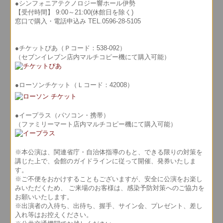
●シンフォニアテクノロジー響ホール伊勢
【受付時間】 9:00～21:00(休館日を除く)
窓口で購入・電話申込み TEL.0596-28-5105
●チケットぴあ（Ｐコード：538-092）
（セブンイレブン店内マルチコピー機にて購入可能）
●ローソンチケット（Ｌコード：42008）
●イープラス（パソコン・携帯）
（ファミリーマート店内マルチコピー機にて購入可能）
※本公演は、関連省庁・自治体指導のもと、できる限りの対策を
講じた上で、会館のガイドラインに従って開催、発券いたしま
す。
※ご不便をおかけすることもございますが、安全に公演をお楽し
みいただくため、 ご来場のお客様は、感染予防対策へのご協力を
お願いいたします。
※出演者の入待ち、出待ち、握手、サイン会、プレゼント、差し
入れ等はお控えください。