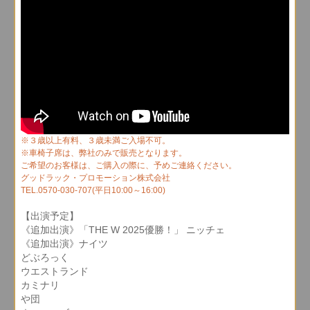
※３歳以上有料、３歳未満ご入場不可。
※車椅子席は、弊社のみで販売となります。
ご希望のお客様は、ご購入の際に、予めご連絡ください。
グッドラック・プロモーション株式会社
TEL.0570-030-707(平日10:00～16:00)
【出演予定】
《追加出演》「THE W 2025優勝！」 ニッチェ
《追加出演》ナイツ
どぶろっく
ウエストランド
カミナリ
や団