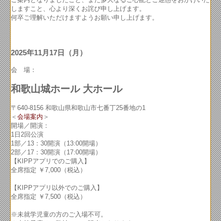
しますこと、心より深くお詫び申し上げます。
何卒ご理解いただけますようお願い申し上げます。
2025年11月17日（月）
会 場：
和歌山城ホール 大ホール
〒640-8156 和歌山県和歌山市七番丁25番地の1
＜
会場案内
＞
開場／開演：
1日2回公演
1部／13：30開演（13:00開場）
2部／17：30開演（17:00開場）
【KIPPアプリでのご購入】
全席指定 ￥7,000（税込）
【KIPPアプリ以外でのご購入】
全席指定 ￥7,500（税込）
※未就学児童の方のご入場不可。