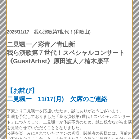
2025/11/17 我ら演歌第7世代！(和歌山)
二見颯一／彩青／青山新
我ら演歌第７世代！スペシャルコンサート
《GuestArtist》原田波人／楠木康平
【お詫び】
二見颯一 11/17(月) 欠席のご連絡
平素より二見颯一を応援いただき、誠にありがとうございます。
出演を予定しておりました「我ら演歌第7世代！スペシャルコンサー
ト」につきまして、二見颯一が体調不良のため、誠に残念ながら出演
を見送らせていただくこととなりました。
公演を楽しみにされていたファンの皆様、関係者の皆様には、直前の
ご案内となりましたこと、また多大なるご心配とご迷惑をおかけいた