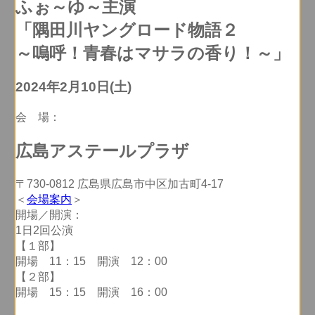
ふぉ～ゆ～主演
「隅田川ヤングロード物語２
～嗚呼！青春はマサラの香り！～」
2024年2月10日(土)
会 場：
広島アステールプラザ
〒730-0812 広島県広島市中区加古町4-17
＜
会場案内
＞
開場／開演：
1日2回公演
【１部】
開場 11：15 開演 12：00
【２部】
開場 15：15 開演 16：00