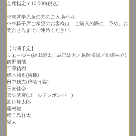
全席指定￥10,500(税込)
※未就学児童の方のご入場不可。
※車椅子席ご希望のお客様は、ご購入の際に、予め、お
問合せ先までご連絡ください。
【出演予定】
ふぉ～ゆ～(福田悠太／辰巳雄大／越岡裕貴／松崎祐介)
前野朋哉
野澤祐樹
楢木和也(梅棒)
田中穂先(柿喰う客)
三倉佳奈
喜矢武豊(ゴールデンボンバー)
図師翔太郎
藤村聡
種子島祥太
愛太