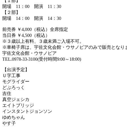
【１部】
開場 11：00 開演 11：30
【２部】
開場 14：00 開演 14：30
前売券 ￥4,000（税込）全席指定
当日券 ￥4,500（税込）
※３歳以上有料、３歳未満ご入場不可。
※車椅子席は、宇佐文化会館・ウサノピアのみで販売となり
宇佐文化会館・ウサノピア
TEL.0978-33-3100(受付時間9:00～18:00)
【出演予定】
Ｕ字工事
モグライダー
どぶろっく
吉住
真空ジェシカ
エイトブリッジ
インスタントジョンソン
ゆめちゃん
やす子