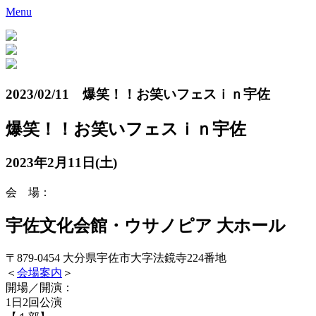
Menu
2023/02/11 爆笑！！お笑いフェスｉｎ宇佐
爆笑！！お笑いフェスｉｎ宇佐
2023年2月11日(土)
会 場：
宇佐文化会館・ウサノピア 大ホール
〒879-0454 大分県宇佐市大字法鏡寺224番地
＜
会場案内
＞
開場／開演：
1日2回公演