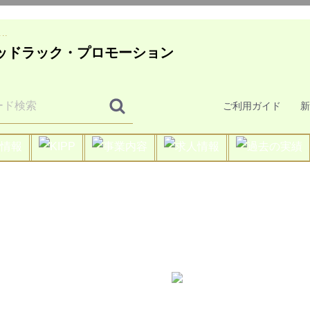
..
ご利用ガイド
新
要
情報
2026年
2025年
2024年
2023年
2022年
2021年
2020年
2019年
2018年
2017年
2016年
2015年
2014年
2013年
2012年
2011年
2010年
2009年
マルチアングル
YouTube チャ
GOODLUCK LIVE 