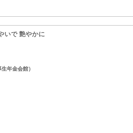
やいで 艶やかに
厚生年金会館）